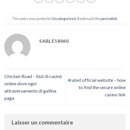
This entry was posted in
Uncategorized
. Bookmark the
permalink
.
SABLE58060
Chicken Road – Slot di casinò
4rabet official website – how
online dove ogni
to find the secure online
attraversamento di gallina
casino link
paga
Laisser un commentaire