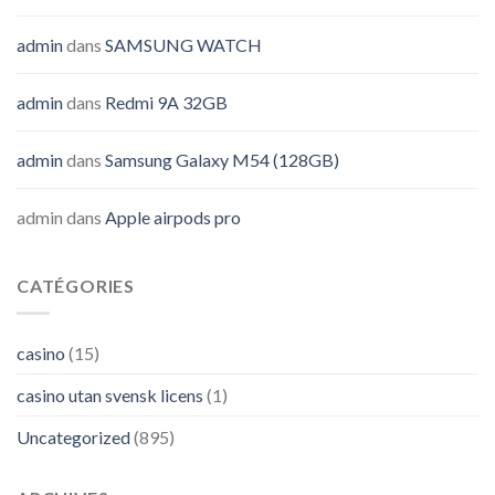
admin
dans
SAMSUNG WATCH
admin
dans
Redmi 9A 32GB
admin
dans
Samsung Galaxy M54 (128GB)
admin
dans
Apple airpods pro
CATÉGORIES
casino
(15)
casino utan svensk licens
(1)
Uncategorized
(895)