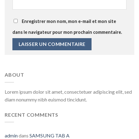
Enregistrer mon nom, mon e-mail et mon site
dans le navigateur pour mon prochain commentaire.
ABOUT
Lorem ipsum dolor sit amet, consectetuer adipiscing elit, sed
diam nonummy nibh euismod tincidunt.
RECENT COMMENTS
admin
dans
SAMSUNG TAB A